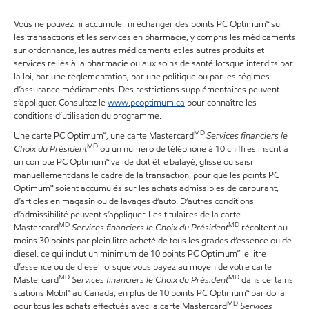
Vous ne pouvez ni accumuler ni échanger des points PC Optimum🅪 sur
les transactions et les services en pharmacie, y compris les médicaments
sur ordonnance, les autres médicaments et les autres produits et
services reliés à la pharmacie ou aux soins de santé lorsque interdits par
la loi, par une réglementation, par une politique ou par les régimes
d’assurance médicaments. Des restrictions supplémentaires peuvent
s’appliquer. Consultez le
www.pcoptimum.ca
pour connaître les
conditions d’utilisation du programme.
MD
Une carte PC Optimum🅪, une carte Mastercard
Services financiers le
MD
Choix du Président
ou un numéro de téléphone à 10 chiffres inscrit à
un compte PC Optimum🅪 valide doit être balayé, glissé ou saisi
manuellement dans le cadre de la transaction, pour que les points PC
Optimum🅪 soient accumulés sur les achats admissibles de carburant,
d’articles en magasin ou de lavages d’auto. D’autres conditions
d’admissibilité peuvent s’appliquer. Les titulaires de la carte
MD
MD
Mastercard
Services financiers le Choix du Président
récoltent au
moins 30 points par plein litre acheté de tous les grades d’essence ou de
diesel, ce qui inclut un minimum de 10 points PC Optimum🅪 le litre
d’essence ou de diesel lorsque vous payez au moyen de votre carte
MD
MD
Mastercard
Services financiers le Choix du Président
dans certains
stations Mobil🅪 au Canada, en plus de 10 points PC Optimum🅪 par dollar
MD
pour tous les achats effectués avec la carte Mastercard
Services