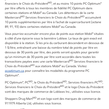
MD
financiers le Choix du Président
, et au moins 10 points PC Optimum🅪
par litre offerts à tous les membres de fidélité PC Optimum dans
certaines stations et Mobil🅪 au Canada. Les détenteurs de la carte
MD
MD
Mastercard
Services financiers le Choix du Président
accumulent
10 points supplémentaires par litre à l’achat de supercarburant (octane
89, 91, 93) dans certaines stations Mobil🅪 au Canada.
Vous pourriez accumuler encore plus de points aux station Mobil🅪 situées
à côté d’une épicerie sous la bannière Loblaw. Le taux de gain exact est
disponible à la station. Si les prix du carburant descendent en dessous de
1 $/litre, entraînant une baisse du nombre total de points par litre en
dessous de 30 points par litre, des points seront ajoutés pour garantir
qu'un minimum de 30 points par litre sont accordés dans toutes les
MD
transactions payées avec une carte Mastercard
Services financiers le
MD
Choix du Président
aux stations Mobil🅪 au Canada. Visitez
pcoptimum.ca
pour connaître les modalités du programme PC
Optimum🅪.
MD
MD
MD
PC Optimum🅪, PC
, le Choix du Président
,
Services financiers PC
,
MD
Services financiers le Choix du Président
et le logo Choix du Président
sont des marques de commerce de Loblaws Inc., utilisées sous licence.
MD
Shoppers Drug Mart
et son logo sont des marques de commerce de
911979 Alberta Ltd, utilisées sous licence.