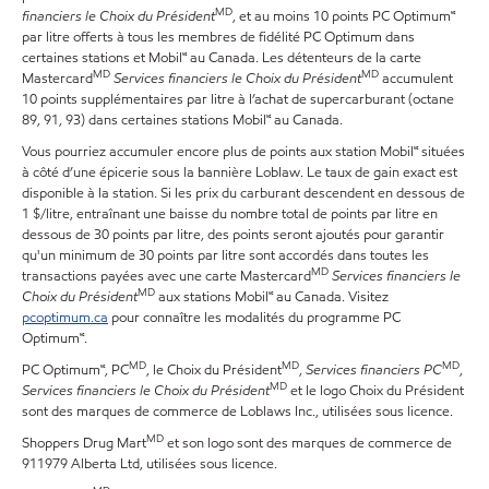
MD
financiers le Choix du Président
, et au moins 10 points PC Optimum🅪
par litre offerts à tous les membres de fidélité PC Optimum dans
certaines stations et Mobil🅪 au Canada. Les détenteurs de la carte
MD
MD
Mastercard
Services financiers le Choix du Président
accumulent
10 points supplémentaires par litre à l’achat de supercarburant (octane
89, 91, 93) dans certaines stations Mobil🅪 au Canada.
Vous pourriez accumuler encore plus de points aux station Mobil🅪 situées
à côté d’une épicerie sous la bannière Loblaw. Le taux de gain exact est
disponible à la station. Si les prix du carburant descendent en dessous de
1 $/litre, entraînant une baisse du nombre total de points par litre en
dessous de 30 points par litre, des points seront ajoutés pour garantir
qu'un minimum de 30 points par litre sont accordés dans toutes les
MD
transactions payées avec une carte Mastercard
Services financiers le
MD
Choix du Président
aux stations Mobil🅪 au Canada. Visitez
pcoptimum.ca
pour connaître les modalités du programme PC
Optimum🅪.
MD
MD
MD
PC Optimum🅪, PC
, le Choix du Président
,
Services financiers PC
,
MD
Services financiers le Choix du Président
et le logo Choix du Président
sont des marques de commerce de Loblaws Inc., utilisées sous licence.
MD
Shoppers Drug Mart
et son logo sont des marques de commerce de
911979 Alberta Ltd, utilisées sous licence.