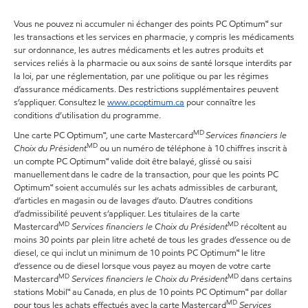
Vous ne pouvez ni accumuler ni échanger des points PC Optimum🅪 sur
les transactions et les services en pharmacie, y compris les médicaments
sur ordonnance, les autres médicaments et les autres produits et
services reliés à la pharmacie ou aux soins de santé lorsque interdits par
la loi, par une réglementation, par une politique ou par les régimes
d’assurance médicaments. Des restrictions supplémentaires peuvent
s’appliquer. Consultez le
www.pcoptimum.ca
pour connaître les
conditions d’utilisation du programme.
MD
Une carte PC Optimum🅪, une carte Mastercard
Services financiers le
MD
Choix du Président
ou un numéro de téléphone à 10 chiffres inscrit à
un compte PC Optimum🅪 valide doit être balayé, glissé ou saisi
manuellement dans le cadre de la transaction, pour que les points PC
Optimum🅪 soient accumulés sur les achats admissibles de carburant,
d’articles en magasin ou de lavages d’auto. D’autres conditions
d’admissibilité peuvent s’appliquer. Les titulaires de la carte
MD
MD
Mastercard
Services financiers le Choix du Président
récoltent au
moins 30 points par plein litre acheté de tous les grades d’essence ou de
diesel, ce qui inclut un minimum de 10 points PC Optimum🅪 le litre
d’essence ou de diesel lorsque vous payez au moyen de votre carte
MD
MD
Mastercard
Services financiers le Choix du Président
dans certains
stations Mobil🅪 au Canada, en plus de 10 points PC Optimum🅪 par dollar
MD
pour tous les achats effectués avec la carte Mastercard
Services