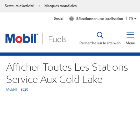
Secteurs d’activité
Marques mondiales
•
Social
Sélectionner une localisation
FR
Recherche sur le site web
Menu
Afficher Toutes Les Stations-
Service Aux Cold Lake
Mobil@ - 3820