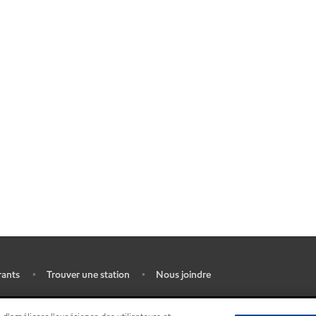
rants
Trouver une station
Nous joindre
•
•