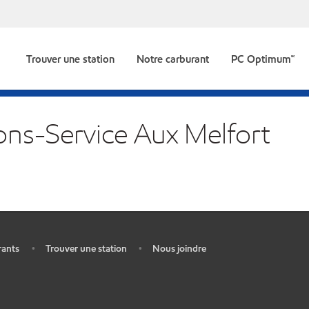
Trouver une station
Notre carburant
PC Optimum🅪
ions-Service Aux Melfort
rants
Trouver une station
Nous joindre
•
•