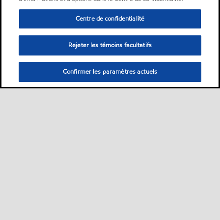
Centre de confidentialité
Rejeter les témoins facultatifs
Confirmer les paramètres actuels
Sitemap
À propos de nous
PC Optimum
Nos carburants
•
•
•
•