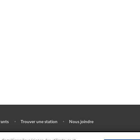
rants
Trouver une station
Nous joindre
•
•