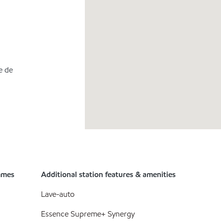
e de
mmes
Additional station features & amenities
Lave-auto
Essence Supreme+ Synergy