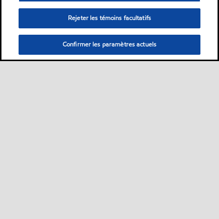
Rejeter les témoins facultatifs
Confirmer les paramètres actuels
Sitemap
À propos de nous
PC Optimum
Nos carburants
•
•
•
•
Trouver une station
Nous joindre
Plan d’ accessibilité pluriannuel
•
•
•