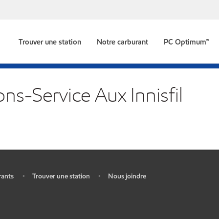
Trouver une station
Notre carburant
PC Optimum🅪
ons-Service Aux Innisfil
rants
Trouver une station
Nous joindre
•
•