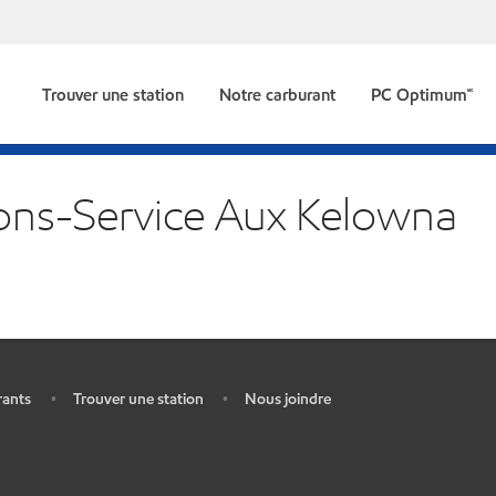
Trouver une station
Notre carburant
PC Optimum🅪
ions-Service Aux Kelowna
rants
Trouver une station
Nous joindre
•
•