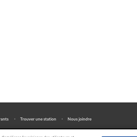
rants
Trouver une station
Nous joindre
•
•