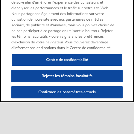
de suivi afin d'améliorer l'expérience des utilisateurs et
d'analyser les performances et le trafic sur notre site Web.
Nous partageons également des informations sur votre
utilisation de notre site avec nos partenaires de médias
sociaux, de publicité et d'analyse, mais vous pouvez choisir de
ne pas participer à ce partage en utilisant le bouton « Rejeter
les témoins facultatifs » ou en signalant les préférences
d'exclusion de votre navigateur. Vous trouverez davantage
d'informations et d'options dans le Centre de confidentialité.
Centre de confidentialité
Rejeter les témoins facultatifs
Confirmer les paramètres actuels