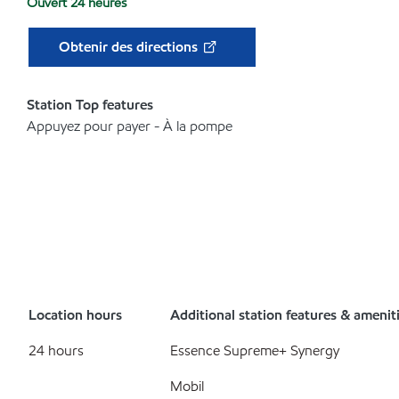
Ouvert 24 heures
Obtenir des directions
Station Top features
Appuyez pour payer - À la pompe
Location hours
Additional station features & amenit
24 hours
Essence Supreme+ Synergy
Mobil