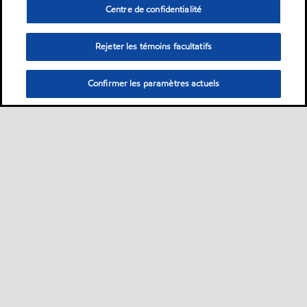
Centre de confidentialité
Rejeter les témoins facultatifs
Confirmer les paramètres actuels
Sitemap
À propos de nous
PC Optimum
Nos carburants
•
•
•
•