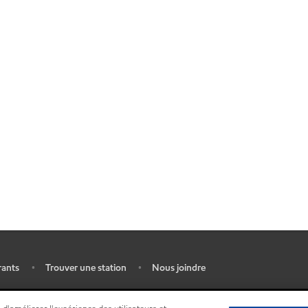
rants
Trouver une station
Nous joindre
•
•