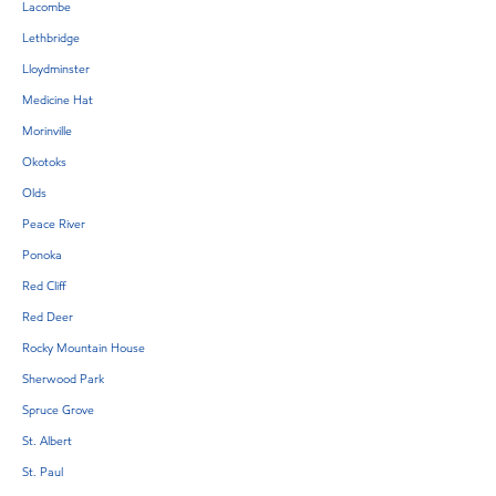
Lacombe
Lethbridge
Lloydminster
Medicine Hat
Morinville
Okotoks
Olds
Peace River
Ponoka
Red Cliff
Red Deer
Rocky Mountain House
Sherwood Park
Spruce Grove
St. Albert
St. Paul