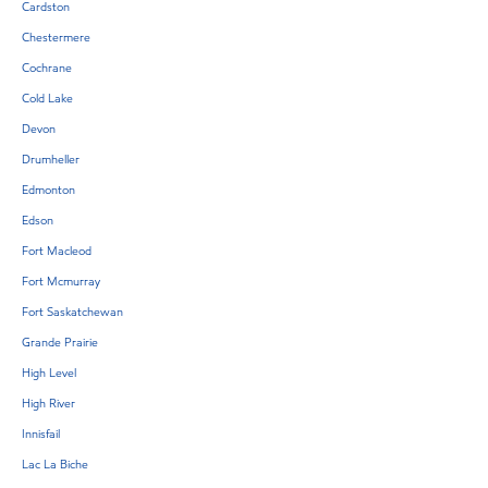
Cardston
Chestermere
Cochrane
Cold Lake
Devon
Drumheller
Edmonton
Edson
Fort Macleod
Fort Mcmurray
Fort Saskatchewan
Grande Prairie
High Level
High River
Innisfail
Lac La Biche