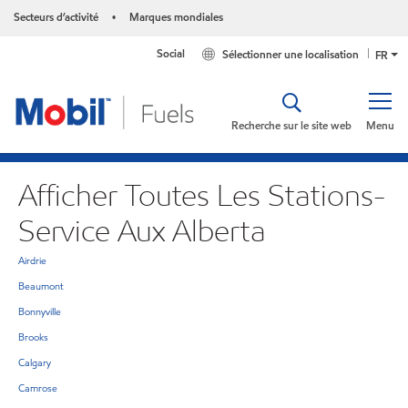
Secteurs d’activité
Marques mondiales
•
Social
Sélectionner une localisation
FR
Recherche sur le site web
Menu
Afficher Toutes Les Stations-
Service Aux Alberta
Airdrie
Beaumont
Bonnyville
Brooks
Calgary
Camrose